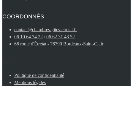
COORDONNÉS
contact@chambres-gites-etretat.fr
06 10 64 34 22
/
06 62 31 48 52
66 route d'Étretat - 76790 Bordeaux-Saint-Clair
LIENS UTILES
Politique de confidentialité
Mentions légales